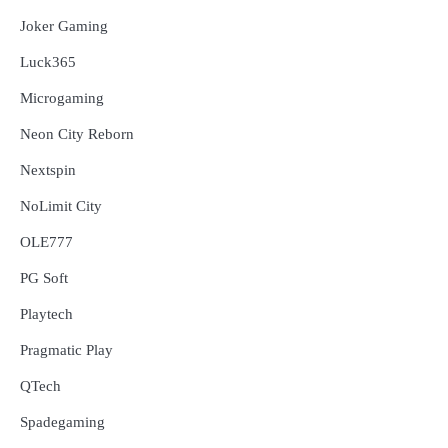
Joker Gaming
Luck365
Microgaming
Neon City Reborn
Nextspin
NoLimit City
OLE777
PG Soft
Playtech
Pragmatic Play
QTech
Spadegaming