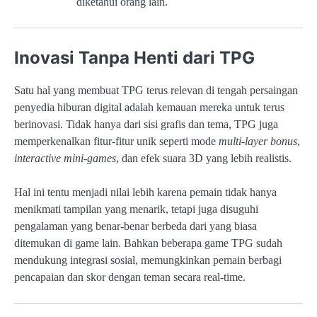
diketahui orang lain.
Inovasi Tanpa Henti dari TPG
Satu hal yang membuat TPG terus relevan di tengah persaingan
penyedia hiburan digital adalah kemauan mereka untuk terus
berinovasi. Tidak hanya dari sisi grafis dan tema, TPG juga
memperkenalkan fitur-fitur unik seperti mode
multi-layer bonus
,
interactive mini-games
, dan efek suara 3D yang lebih realistis.
Hal ini tentu menjadi nilai lebih karena pemain tidak hanya
menikmati tampilan yang menarik, tetapi juga disuguhi
pengalaman yang benar-benar berbeda dari yang biasa
ditemukan di game lain. Bahkan beberapa game TPG sudah
mendukung integrasi sosial, memungkinkan pemain berbagi
pencapaian dan skor dengan teman secara real-time.