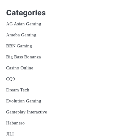
Categories
AG Asian Gaming
Ameba Gaming
BBN Gaming
Big Bass Bonanza
Casino Online
CQ9
Dream Tech
Evolution Gaming
Gameplay Interactive
Habanero
JILI